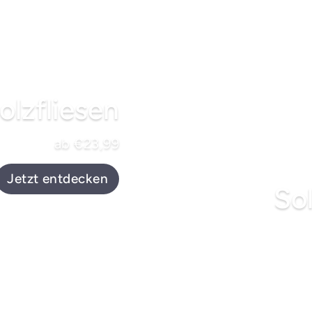
olzfliesen
ab €23,99
Jetzt entdecken
So