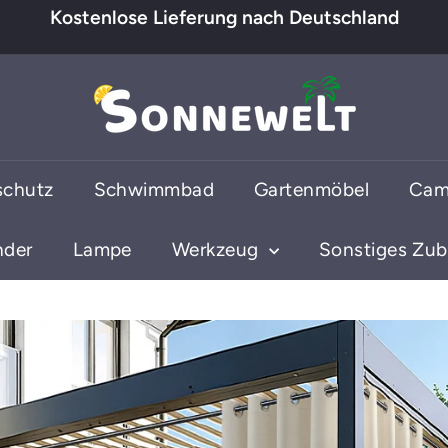
Kostenlose Lieferung nach Deutschland
Pause
Diashow
s
o
n
n
schutz
Schwimmbad
Gartenmöbel
Cam
e
w
e
nder
Lampe
Werkzeug
Sonstiges Zu
l
t