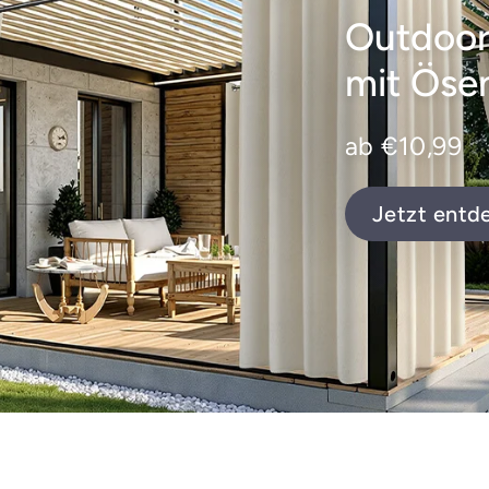
Outdoor
mit Öse
ab €10,99
Jetzt entd