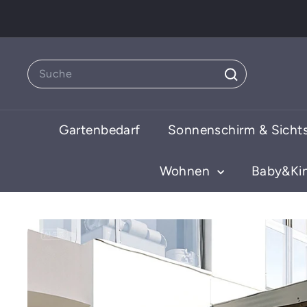
Direkt
zum
Inhalt
Search
Suche
Gartenbedarf
Sonnenschirm & Sicht
Wohnen
Baby&Ki