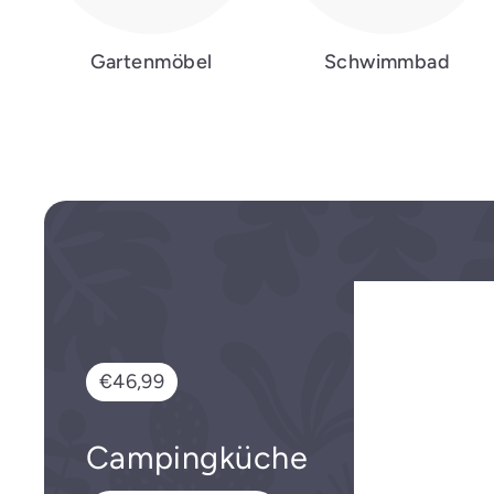
Gartenmöbel
Schwimmbad
€46,99
€46,99
Campingküche