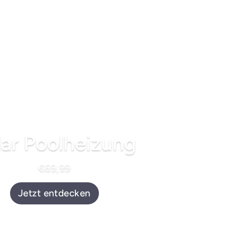
lar Poolheizung
€69,99
Jetzt entdecken