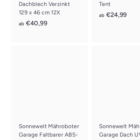
Dachblech Verzinkt
Tent
s
w
129 x 46 cm 12X
a
€24,99
ab
a
a
€40,99
b
g
ab
e
b
€
n
€
2
l
e
4
4
g
S
0
,
e
c
n
h
I
,
9
n
n
9
9
e
d
l
e
9
l
n
k
E
a
i
u
n
f
k
a
Sonnewelt Mähroboter
Sonnewelt Mäh
u
Garage Faltbarer ABS-
Garage Dach U
f